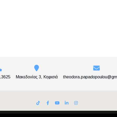
13625
Μακεδονίας 3, Κηφισιά
theodora.papadopoulou@gm